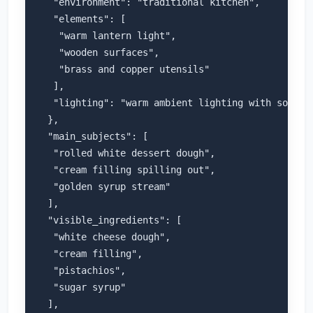
   "environment": "traditional kitchen",

   "elements": [

    "warm lantern light",

    "wooden surfaces",

    "brass and copper utensils"

   ],

   "lighting": "warm ambient lighting with soft hi
  },

  "main_subjects": [

   "rolled white dessert dough",

   "cream filling spilling out",

   "golden syrup stream"

  ],

  "visible_ingredients": [

   "white cheese dough",

   "cream filling",

   "pistachios",

   "sugar syrup"

  ],
