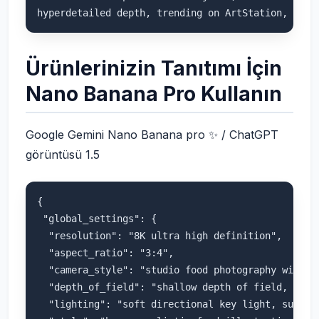
Ürünlerinizin Tanıtımı İçin
Nano Banana Pro Kullanın
Google Gemini Nano Banana pro ✨ / ChatGPT
görüntüsü 1.5
{

 "global_settings": {

  "resolution": "8K ultra high definition",

  "aspect_ratio": "3:4",

  "camera_style": "studio food photography with ci
  "depth_of_field": "shallow depth of field, sharp
  "lighting": "soft directional key light, subtle 