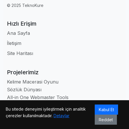
© 2025 TeknoKure
Hızlı Erişim
Ana Sayfa
İletişim
Site Haritası
Projelerimiz
Kelime Macerasi Oyunu
Sözlük Dünyası
All-in One Webmaster Tools
2. El Domain Pazarı
Bu sitede deneyimi iyileştirmek için analitik
Kabul Et
İKA ( İnsan Kaynakları Yönetimi )
çerezler kullanılmaktadır.
Detaylar
Reddet
Microsoft Store
Google Play Store