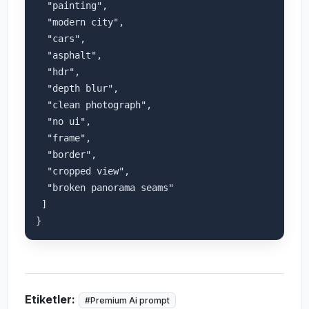
  "painting",

  "modern city",

  "cars",

  "asphalt",

  "hdr",

  "depth blur",

  "clean photograph",

  "no ui",

  "frame",

  "border",

  "cropped view",

  "broken panorama seams"

 ]

Etiketler:
#Premium Ai prompt