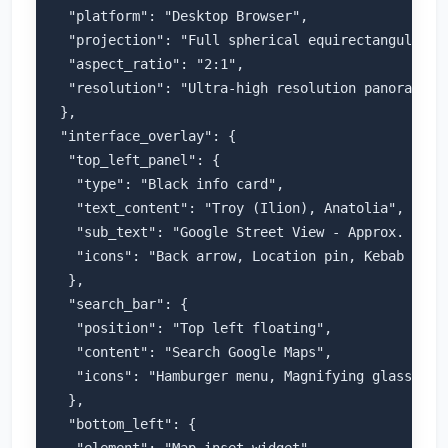
  "platform": "Desktop Browser",

  "projection": "Full spherical equirectangular",

  "aspect_ratio": "2:1",

  "resolution": "Ultra-high resolution panoramic c
 },

 "interface_overlay": {

  "top_left_panel": {

   "type": "Black info card",

   "text_content": "Troy (Ilion), Anatolia",

   "sub_text": "Google Street View - Approx. 12th 
   "icons": "Back arrow, Location pin, Kebab menu"
  },

  "search_bar": {

   "position": "Top left floating",

   "content": "Search Google Maps",

   "icons": "Hamburger menu, Magnifying glass, Dir
  },

  "bottom_left": {

   "element": "Map inset widget",
