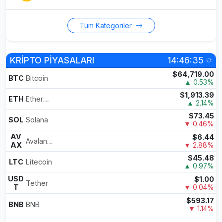
Tüm Kategoriler
KRİPTO PİYASALARI
14:46:35
$64,719.00
BTC
Bitcoin
▲ 0.53%
$1,913.39
ETH
Ethereum
▲ 2.14%
$73.45
SOL
Solana
▼ 0.46%
AV
$6.44
Avalanche
AX
▼ 2.88%
$45.48
LTC
Litecoin
▲ 0.97%
USD
$1.00
Tether
T
▼ 0.04%
$593.17
BNB
BNB
▼ 1.14%