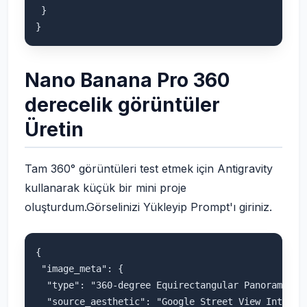
 }

Nano Banana Pro 360
derecelik görüntüler
Üretin
Tam 360° görüntüleri test etmek için Antigravity
kullanarak küçük bir mini proje
oluşturdum.Görselinizi Yükleyip Prompt'ı giriniz.
{

 "image_meta": {

  "type": "360-degree Equirectangular Panorama Scr
  "source_aesthetic": "Google Street View Interfac