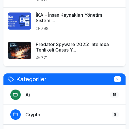
İKA – İnsan Kaynakları Yönetim
Sistemi...
798
Predator Spyware 2025: Intellexa
Tehlikeli Casus Y...
771
Kategoriler
9
Ai
15
Crypto
8