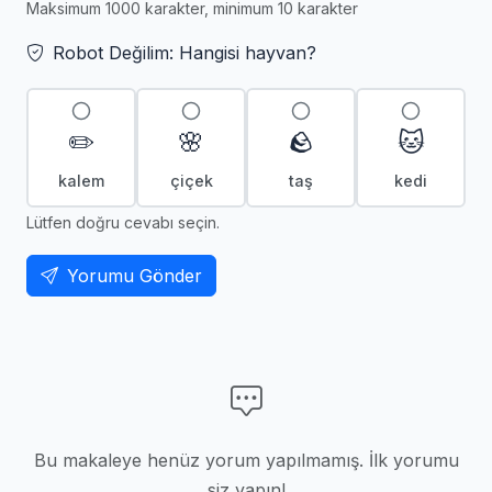
Maksimum 1000 karakter, minimum 10 karakter
Robot Değilim: Hangisi hayvan?
✏️
🌸
🪨
🐱
kalem
çiçek
taş
kedi
Lütfen doğru cevabı seçin.
Yorumu Gönder
Bu makaleye henüz yorum yapılmamış. İlk yorumu
siz yapın!