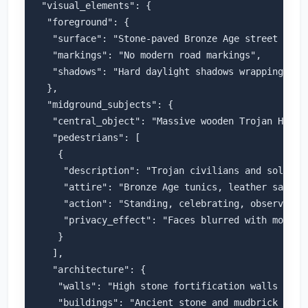
 "visual_elements": {

  "foreground": {

   "surface": "Stone-paved Bronze Age street with 
   "markings": "No modern road markings",

   "shadows": "Hard daylight shadows wrapping natu
  },

  "midground_subjects": {

   "central_object": "Massive wooden Trojan Horse
   "pedestrians": [

    {

     "description": "Trojan civilians and soldiers
     "attire": "Bronze Age tunics, leather sandals
     "action": "Standing, celebrating, observing t
     "privacy_effect": "Faces blurred with modern 
    }

   ],

   "architecture": {

    "walls": "High stone fortification walls of Tr
    "buildings": "Ancient stone and mudbrick house