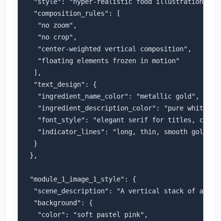
  "style": "hyper-realistic food illustration with
  "composition_rules": [

   "no zoom",

   "no crop",

   "center-weighted vertical composition",

   "floating elements frozen in motion"

  ],

  "text_design": {

   "ingredient_name_color": "metallic gold",

   "ingredient_description_color": "pure white",

   "font_style": "elegant serif for titles, clean 
   "indicator_lines": "long, thin, smooth golden l
  }

 },

 "module_1_image_1_style": {

  "scene_description": "A vertical stack of assor
  "background": {

   "color": "soft pastel pink",
