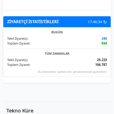
↻
ZİYARETÇİ İSTATİSTİKLERİ
17:46:34
BUGÜN
Tekil Ziyaretçi:
240
Toplam Ziyaret:
934
TÜM ZAMANLAR
Tekil Ziyaretçi:
25.233
Toplam Ziyaret:
106.787
Bu istatistikler, sayfanın her yenilenmesinde güncellenir.
Tekno Küre