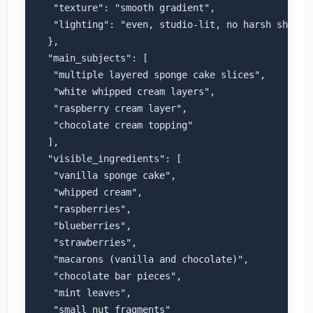
   "texture": "smooth gradient",

   "lighting": "even, studio-lit, no harsh shadows
  },

  "main_subjects": [

   "multiple layered sponge cake slices",

   "white whipped cream layers",

   "raspberry cream layer",

   "chocolate cream topping"

  ],

  "visible_ingredients": [

   "vanilla sponge cake",

   "whipped cream",

   "raspberries",

   "blueberries",

   "strawberries",

   "macarons (vanilla and chocolate)",

   "chocolate bar pieces",

   "mint leaves",

   "small nut fragments"
