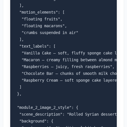
  ],

  "motion_elements": [

   "floating fruits",

   "floating macarons",

   "crumbs suspended in air"

  ],

  "text_labels": [

   "Vanilla Cake – soft, fluffy sponge cake layere
   "Macaron – creamy filling between almond mering
   "Raspberries – juicy, fresh raspberries",

   "Chocolate Bar – chunks of smooth milk chocolat
   "Raspberry Cream – soft sponge cake layered wit
  ]

 },

 "module_2_image_2_style": {

  "scene_description": "Rolled Syrian dessert pre
  "background": {
