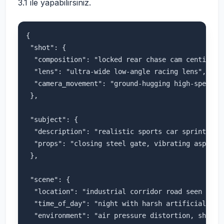
3.1 ile yapabilirsiniz.
{

 "shot": {

  "composition": "locked rear chase cam centimeter
  "lens": "ultra-wide low-angle racing lens",

  "camera_movement": "ground-hugging high-speed ch
 },

 "subject": {

  "description": "realistic sports car sprinting a
  "props": "closing steel gate, vibrating asphalt,
 },

 "scene": {

  "location": "industrial corridor road seen at ex
  "time_of_day": "night with harsh artificial ligh
  "environment": "air pressure distortion, shockw