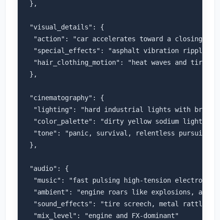
 },

 "visual_details": {

  "action": "car accelerates toward a closing gat
  "special_effects": "asphalt vibration ripples, d
  "hair_clothing_motion": "heat waves and tire smo
 },

 "cinematography": {

  "lighting": "hard industrial lights with brutal 
  "color_palette": "dirty yellow sodium lights, as
  "tone": "panic, survival, relentless pursuit"

 },

 "audio": {

  "music": "fast pulsing high-tension electronic r
  "ambient": "engine roars like explosions, air te
  "sound_effects": "tire screech, metal rattle, ga
  "mix_level": "engine and FX-dominant"
