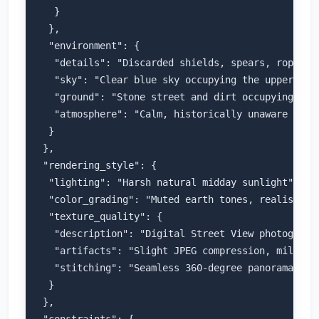
   }

  },

  "environment": {

   "details": "Discarded shields, spears, ropes, 
   "sky": "Clear blue sky occupying the upper hemi
   "ground": "Stone street and dirt occupying the 
   "atmosphere": "Calm, historically unaware of im
  }

 },

 "rendering_style": {

  "lighting": "Harsh natural midday sunlight",

  "color_grading": "Muted earth tones, realistic d
  "texture_quality": {

   "description": "Digital Street View photography
   "artifacts": "Slight JPEG compression, mild ove
   "stitching": "Seamless 360-degree panorama stit
  }

 },

 "constraints": {
