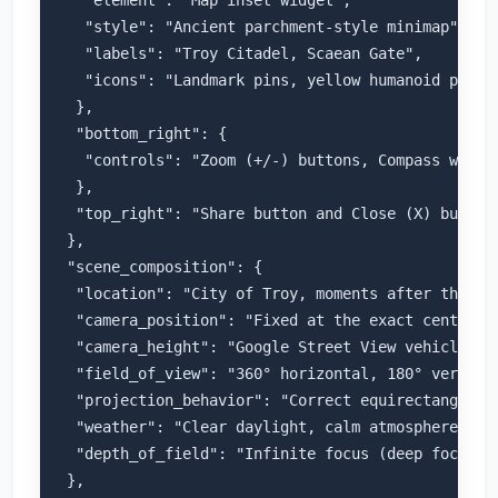
   "style": "Ancient parchment-style minimap",

   "labels": "Troy Citadel, Scaean Gate",

   "icons": "Landmark pins, yellow humanoid pegman
  },

  "bottom_right": {

   "controls": "Zoom (+/-) buttons, Compass widget
  },

  "top_right": "Share button and Close (X) button 
 },

 "scene_composition": {

  "location": "City of Troy, moments after the Tro
  "camera_position": "Fixed at the exact center of
  "camera_height": "Google Street View vehicle-mou
  "field_of_view": "360° horizontal, 180° vertical
  "projection_behavior": "Correct equirectangular 
  "weather": "Clear daylight, calm atmosphere",

  "depth_of_field": "Infinite focus (deep focus ac
 },
