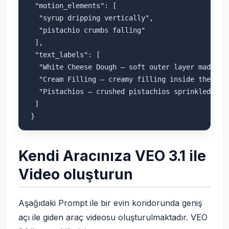
  "motion_elements": [

   "syrup dripping vertically",

   "pistachio crumbs falling"

  ],

  "text_labels": [

   "White Cheese Dough – soft outer layer made fro
   "Cream Filling – creamy filling inside the roll
   "Pistachios – crushed pistachios sprinkled over
  ]

Kendi Aracınıza VEO 3.1 ile
Video oluşturun
Aşağıdaki Prompt ile bir evin koridorunda geniş
açı ile giden araç videosu oluşturulmaktadır. VEO