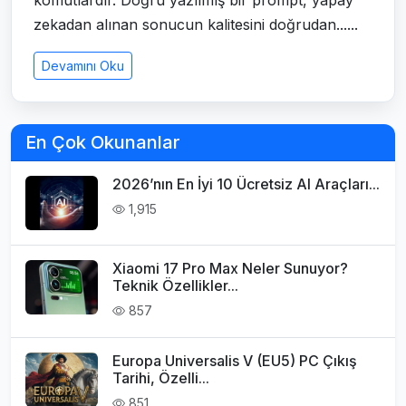
komutlardır. Doğru yazılmış bir prompt, yapay
zekadan alınan sonucun kalitesini doğrudan......
Devamını Oku
En Çok Okunanlar
2026’nın En İyi 10 Ücretsiz AI Araçları...
1,915
Xiaomi 17 Pro Max Neler Sunuyor?
Teknik Özellikler...
857
Europa Universalis V (EU5) PC Çıkış
Tarihi, Özelli...
851