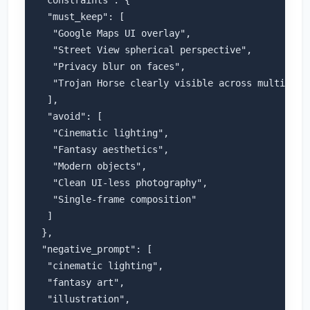
  "must_keep": [

   "Google Maps UI overlay",

   "Street View spherical perspective",

   "Privacy blur on faces",

   "Trojan Horse clearly visible across multiple a
  ],

  "avoid": [

   "Cinematic lighting",

   "Fantasy aesthetics",

   "Modern objects",

   "Clean UI-less photography",

   "Single-frame composition"

  ]

 },

 "negative_prompt": [

  "cinematic lighting",

  "fantasy art",

  "illustration",
