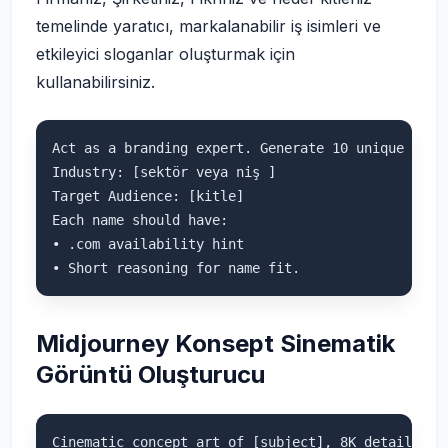
temelinde yaratıcı, markalanabilir iş isimleri ve
etkileyici sloganlar oluşturmak için
kullanabilirsiniz.
Act as a branding expert. Generate 10 unique and 
Industry: [sektör veya niş ]

Target Audience: [kitle]

Each name should have: 

• .com availability hint

Midjourney Konsept Sinematik
Görüntü Oluşturucu
Cinematic concept art of [subject], 8K detail, ul