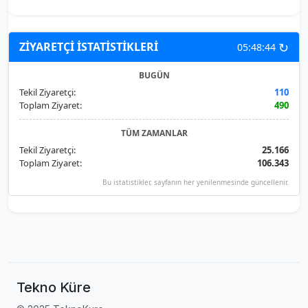
↻
ZİYARETÇİ İSTATİSTİKLERİ
05:48:44
BUGÜN
Tekil Ziyaretçi:
110
Toplam Ziyaret:
490
TÜM ZAMANLAR
Tekil Ziyaretçi:
25.166
Toplam Ziyaret:
106.343
Bu istatistikler, sayfanın her yenilenmesinde güncellenir.
Tekno Küre