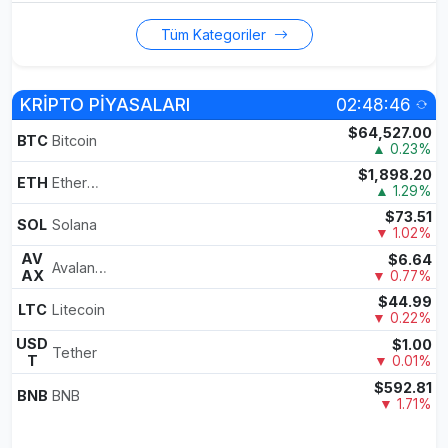
Tüm Kategoriler
KRİPTO PİYASALARI
02:48:46
$64,527.00
BTC
Bitcoin
▲ 0.23%
$1,898.20
ETH
Ethereum
▲ 1.29%
$73.51
SOL
Solana
▼ 1.02%
AV
$6.64
Avalanche
AX
▼ 0.77%
$44.99
LTC
Litecoin
▼ 0.22%
USD
$1.00
Tether
T
▼ 0.01%
$592.81
BNB
BNB
▼ 1.71%