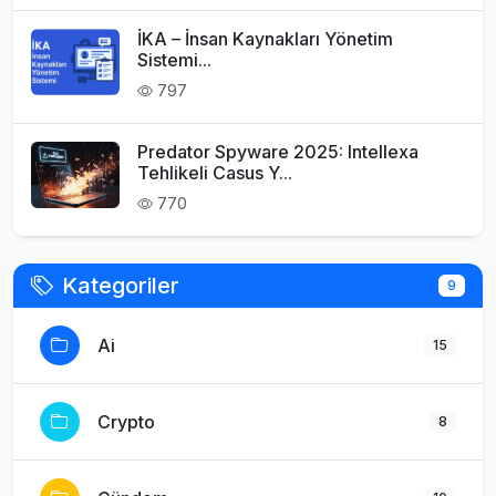
İKA – İnsan Kaynakları Yönetim
Sistemi...
797
Predator Spyware 2025: Intellexa
Tehlikeli Casus Y...
770
Kategoriler
9
Ai
15
Crypto
8