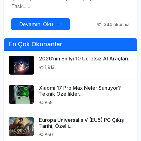
Task......
Devamını Oku
344 okunma
En Çok Okunanlar
2026’nın En İyi 10 Ücretsiz AI Araçları...
1,913
Xiaomi 17 Pro Max Neler Sunuyor?
Teknik Özellikler...
855
Europa Universalis V (EU5) PC Çıkış
Tarihi, Özelli...
850